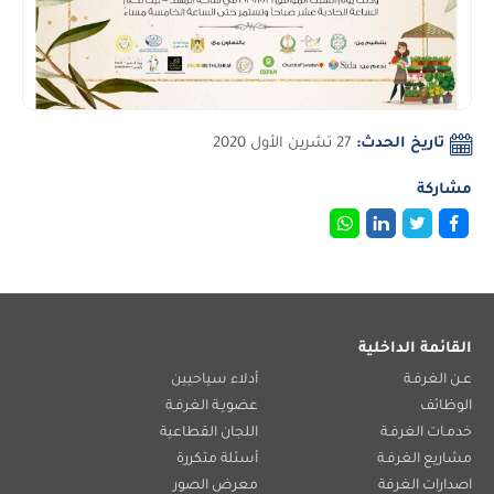
تاريخ الحدث:
27 تشرين الأول 2020
مشاركة
القائمة الداخلية
عـن الغرفـة
أدلاء سياحيين
الوظائف
عضويـة الغرفـة
خدمـات الغرفـة
اللجان القطاعية
مشاريع الغرفـة
أسئلة متكررة
اصدارات الغرفة
معرض الصور