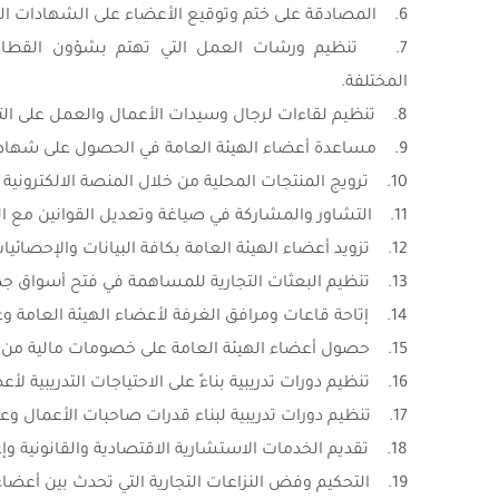
6. المصادقة على ختم وتوقيع الأعضاء على الشهادات المختلفة.
7. تنظيم ورشات العمل التي تهتم بشؤون القطاعا
المختلفة.
8. تنظيم لقاءات لرجال وسيدات الأعمال والعمل على التشبيك بينهم وبين المؤسسات المحلية والدولية.
9. مساعدة أعضاء الهيئة العامة في الحصول على شهادة ISO 9001:2015 وتطبيق نظام الحوكمة.
10. ترويج المنتجات المحلية من خلال المنصة الالكترونية والمواقع الالكترونية وعرضها في المعرض الدائم إضافة إلى الحملات التي تقوم بها
11. التشاور والمشاركة في صياغة وتعديل القوانين مع الجهات الرسمية بما يتناسب مع مطالب القطاع الخاص.
12. تزويد أعضاء الهيئة العامة بكافة البيانات والإحصائيات والدراسات الاقتصادية المحلية والدولية المتوفرة.
13. تنظيم البعثات التجارية للمساهمة في فتح أسواق جديدة وتشجيع التبادلات التجارية.
14. إتاحة قاعات ومرافق الغرفة لأعضاء الهيئة العامة وغير الأعضاء لتنفيذ الأنشطة المختلفة.
15. حصول أعضاء الهيئة العامة على خصومات مالية من منشآت اقتصادية وصحية من خلال الاتفاقيات الموقعة معها.
16. تنظيم دورات تدريبية بناءً على الاحتياجات التدريبية لأعضاء الهيئة العامة.
17. تنظيم دورات تدريبية لبناء قدرات صاحبات الأعمال وعقد ورشات عمل في عدة مجالات تهم صاحبات الأعمال.
18. تقديم الخدمات الاستشارية الاقتصادية والقانونية وإعداد الدراسات الأولية.
19. التحكيم وفض النزاعات التجارية التي تحدث بين أعضاء الهيئة العامة والجهات الخارجية.