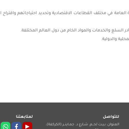
ئة العامة في مختلف القطاعات الاقتصادية وتحديد احتياجاتهم واقتراح
للتواصل
لمتابعتنا
العنوان: بـيـت لحــم، شـارع د. جمـاينــر (الكركفة)،