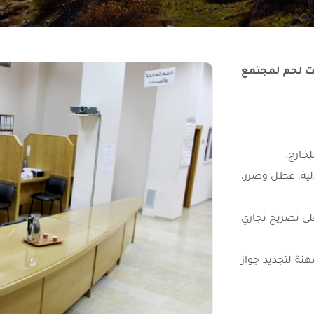
يت لحم لمجتمع
دلية، عطل وضرر،
ى تصريح تجاري
نة لتجديد جواز