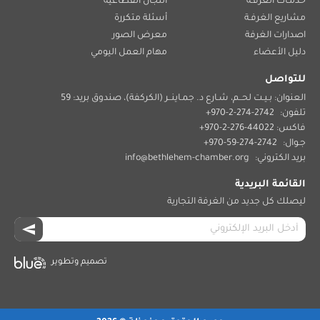
خدمـات الغرفـة
اللجان القطاعية
مشاريع الغرفـة
أسئلة متكررة
اصدارات الغرفة
معرض الصور
دليل الأعضاء
مهام العمل اليومي
للتواصل
العنوان: بـيـت لحــم، شـارع د. جمـاينــر (الكركفة)، صندوق بريد: 59
تلفون:
2742-274-2-970+
فاكس: 44022-276-2-970+
جـوال:
2742-274-59-970+
بريد الكتروني:
info@bethlehem-chamber.org
القائمة البريدية
ليصلك كل جديد من الغرفة التجارية
تصميم وتطوير