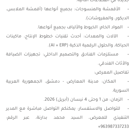
جديدة في القطاعات التالية:
• الأقمشة والمنسوجات: بجميع أنواعها (أقمشة الملابس،
الديكور، والمفروشات).
• المواد الخام: الخيوط والألياف بجميع أنواعها.
• الآلات والمعدات: أحدث تقنيات خطوط الإنتاج، ماكينات
الحياكة، والحلول الرقمية الذكية (AI + ERP).
• مستلزمات الفنادق والتصميم الداخلي: تجهيزات الضيافة
والأثاث الفندقي.
تفاصيل المعرض:
• المكان: مدينة المعارض - دمشق، الجمهورية العربية
السورية.
• الزمان: من 1 وحتى 4 نيسان (أبريل) 2026.
• للتواصل والاستفسار: يمكنكم التواصل مباشرة مع المدير
التنفيذي للمعرض، السيد محمد بدارنة، عبر الرقم:
963987337233+