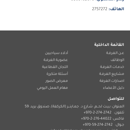
الهاتف:
2757272
القائمة الداخلية
عـن الغرفـة
أدلاء سياحيين
الوظائف
عضويـة الغرفـة
خدمـات الغرفـة
اللجان القطاعية
مشاريع الغرفـة
أسئلة متكررة
اصدارات الغرفة
معرض الصور
دليل الأعضاء
مهام العمل اليومي
للتواصل
العنوان: بـيـت لحــم، شـارع د. جمـاينــر (الكركفة)، صندوق بريد: 59
تلفون:
2742-274-2-970+
فاكس: 44022-276-2-970+
جـوال:
2742-274-59-970+