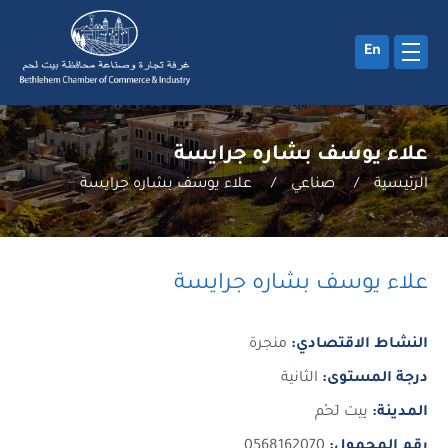
En
علاء يوسف بشاره جرايسة
الرئيسية
/
صناعي
/
علاء يوسف بشاره جرايسة
علاء يوسف بشاره جرايسة
النشاط الاقتصادي:
منجرة
درجة المستوى:
الثانية
المدينة:
بِيت لَحْم
رقم المحمول:
0568162070