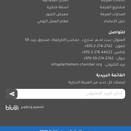
خدمـات الغرفـة
اللجان القطاعية
مشاريع الغرفـة
أسئلة متكررة
اصدارات الغرفة
معرض الصور
دليل الأعضاء
مهام العمل اليومي
للتواصل
العنوان: بـيـت لحــم، شـارع د. جمـاينــر (الكركفة)، صندوق بريد: 59
تلفون:
2742-274-2-970+
فاكس: 44022-276-2-970+
جـوال:
2742-274-59-970+
بريد الكتروني:
info@bethlehem-chamber.org
القائمة البريدية
ليصلك كل جديد من الغرفة التجارية
تصميم وتطوير