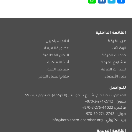
القائمة الداخلية
عـن الغرفـة
أدلاء سياحيين
الوظائف
عضويـة الغرفـة
خدمـات الغرفـة
اللجان القطاعية
مشاريع الغرفـة
أسئلة متكررة
اصدارات الغرفة
معرض الصور
دليل الأعضاء
مهام العمل اليومي
للتواصل
العنوان: بـيـت لحــم، شـارع د. جمـاينــر (الكركفة)، صندوق بريد: 59
تلفون:
2742-274-2-970+
فاكس: 44022-276-2-970+
جـوال:
2742-274-59-970+
بريد الكتروني:
info@bethlehem-chamber.org
القائمة البريدية