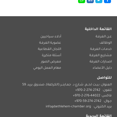
القائمة الداخلية
عـن الغرفـة
أدلاء سياحيين
الوظائف
عضويـة الغرفـة
خدمـات الغرفـة
اللجان القطاعية
مشاريع الغرفـة
أسئلة متكررة
اصدارات الغرفة
معرض الصور
دليل الأعضاء
مهام العمل اليومي
للتواصل
العنوان: بـيـت لحــم، شـارع د. جمـاينــر (الكركفة)، صندوق بريد: 59
تلفون:
2742-274-2-970+
فاكس: 44022-276-2-970+
جـوال:
2742-274-59-970+
بريد الكتروني:
info@bethlehem-chamber.org
القائمة البريدية